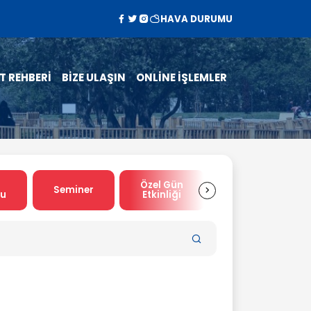
HAVA DURUMU
T REHBERİ
BİZE ULAŞIN
ONLİNE İŞLEMLER
Özel Gün
Spor
Seminer
su
Etkinliği
Etkinliği