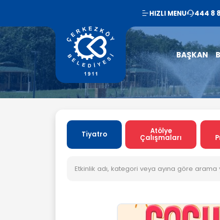
HIZLI MENU
444 8 
BAŞKAN
B
Atölye
Tiyatro
Çalışmaları
P