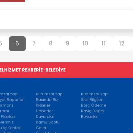
5
6
7
8
9
10
11
12
EL
HİZMET REHBERİ
E-BELEDİYE
msal Yapı
Kurumsal Yapı
Kurumsal Yapı
iyet Raporları
Basında Biz
Sicil Bilgileri
formans
İhaleler
Borç Ödeme
ramı
Haberler
Rayiç Değer
 Planları
Duyurular
Beyanlar
elerimiz
Kamu Spotu
 İç Kontrol
Galeri