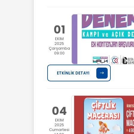
01
EKIM
2025
Çarşamba
09:00
ETKİNLİK DETAYI
04
EKIM
2025
Cumartesi