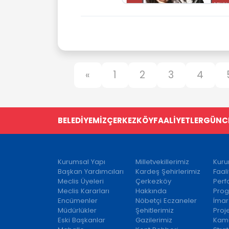
«
1
2
3
4
BELEDİYEMİZ
ÇERKEZKÖY
FAALİYETLER
GÜNC
Kurumsal Yapı
Milletvekillerimiz
Kuru
Başkan Yardımcıları
Kardeş Şehirlerimiz
Faal
Meclis Üyeleri
Çerkezköy
Per
Meclis Kararları
Hakkında
Prog
Encümenler
Nöbetçi Eczaneler
İmar
Müdürlükler
Şehitlerimiz
Proj
Eski Başkanlar
Gazilerimiz
Kamu