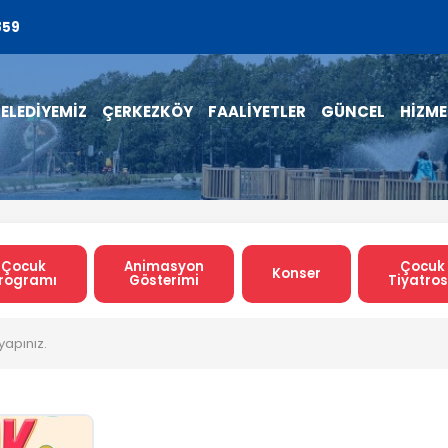
859
ELEDİYEMİZ
ÇERKEZKÖY
FAALİYETLER
GÜNCEL
HİZME
Çocuk
Animasyon
Çocuk
Konser
rogramı
Gösterimi
Tiyatro