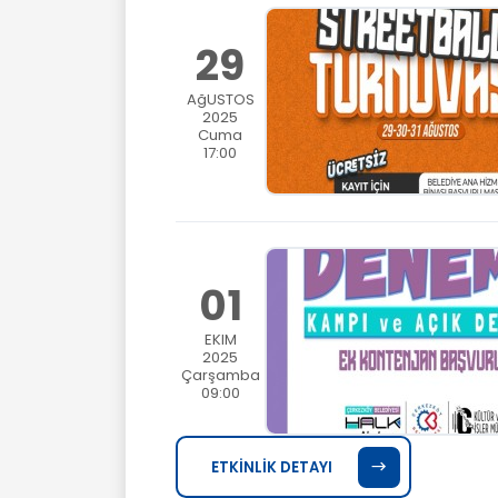
29
AğUSTOS
2025
Cuma
17:00
01
EKIM
2025
Çarşamba
09:00
ETKİNLİK DETAYI