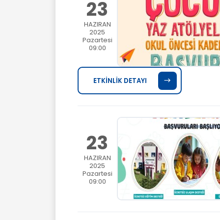
23
HAZIRAN
2025
Pazartesi
09:00
ETKİNLİK DETAYI
23
HAZIRAN
2025
Pazartesi
09:00