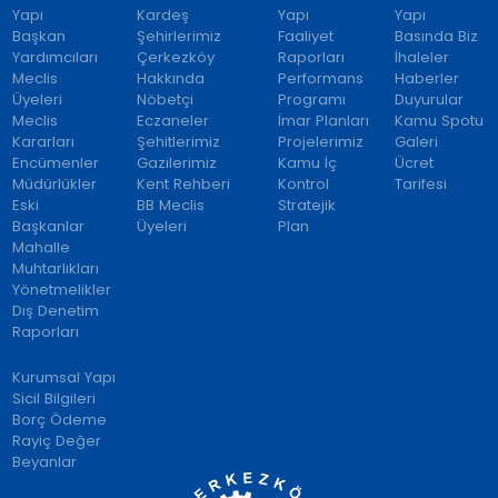
Yapı
Kardeş
Yapı
Yapı
Başkan
Şehirlerimiz
Faaliyet
Basında Biz
Yardımcıları
Çerkezköy
Raporları
İhaleler
Meclis
Hakkında
Performans
Haberler
Üyeleri
Nöbetçi
Programı
Duyurular
Meclis
Eczaneler
İmar Planları
Kamu Spotu
Kararları
Şehitlerimiz
Projelerimiz
Galeri
Encümenler
Gazilerimiz
Kamu İç
Ücret
Müdürlükler
Kent Rehberi
Kontrol
Tarifesi
Eski
BB Meclis
Stratejik
Başkanlar
Üyeleri
Plan
Mahalle
Muhtarlıkları
Yönetmelikler
Dış Denetim
Raporları
Kurumsal Yapı
Sicil Bilgileri
Borç Ödeme
Rayiç Değer
Beyanlar