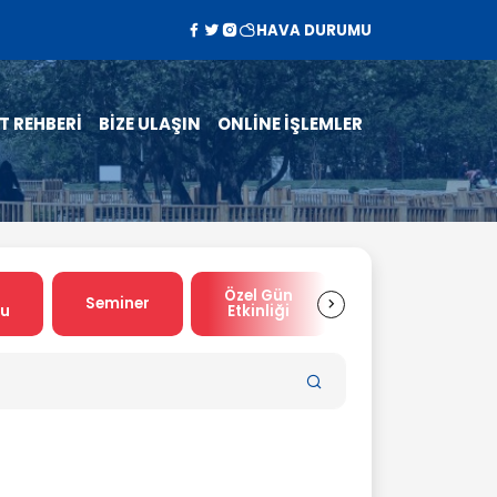
HAVA DURUMU
T REHBERİ
BİZE ULAŞIN
ONLİNE İŞLEMLER
Özel Gün
Spor
Seminer
su
Etkinliği
Etkinliği