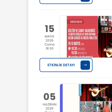
15
MAYıS
2026
Cuma
18:30
ETKİNLİK DETAYI
05
HAZIRAN
2026