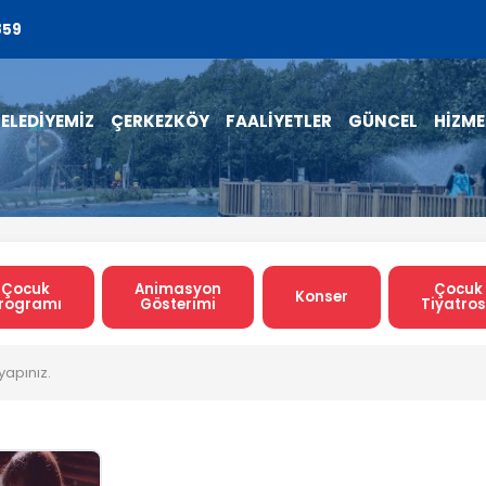
859
ELEDİYEMİZ
ÇERKEZKÖY
FAALİYETLER
GÜNCEL
HİZME
Çocuk
Animasyon
Çocuk
Konser
rogramı
Gösterimi
Tiyatro