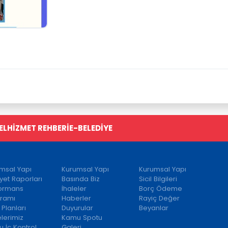
EL
HİZMET REHBERİ
E-BELEDİYE
msal Yapı
Kurumsal Yapı
Kurumsal Yapı
iyet Raporları
Basında Biz
Sicil Bilgileri
formans
İhaleler
Borç Ödeme
ramı
Haberler
Rayiç Değer
 Planları
Duyurular
Beyanlar
elerimiz
Kamu Spotu
 İç Kontrol
Galeri