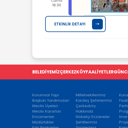
Cuma
18:30
ETKİNLİK DETAYI
BELEDİYEMİZ
ÇERKEZKÖY
FAALİYETLER
GÜNC
Kurumsal Yapı
Milletvekillerimiz
Kuru
Başkan Yardımcıları
Kardeş Şehirlerimiz
Faal
Meclis Üyeleri
Çerkezköy
Per
Meclis Kararları
Hakkında
Prog
Encümenler
Nöbetçi Eczaneler
İmar
Müdürlükler
Şehitlerimiz
Proj
Eski Başkanlar
Gazilerimiz
Kamu