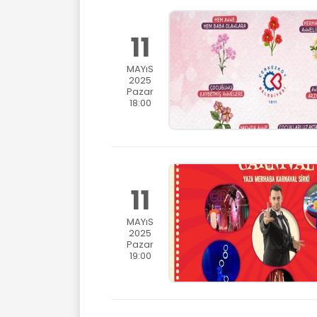
11
MAYıS
2025
Pazar
18:00
11
MAYıS
2025
Pazar
19:00