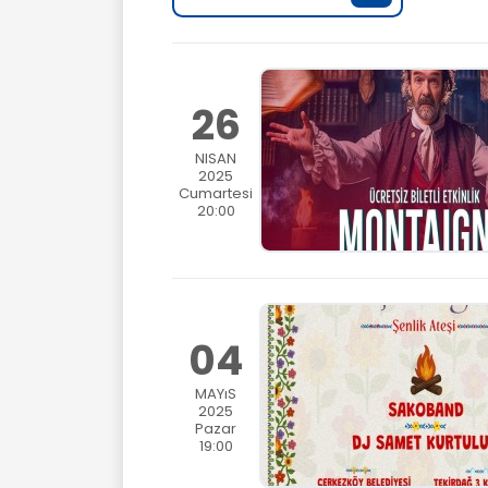
26
NISAN
2025
Cumartesi
20:00
04
MAYıS
2025
Pazar
19:00