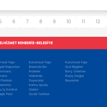
5
6
7
8
9
10
11
12
EL
HİZMET REHBERİ
E-BELEDİYE
msal Yapı
Kurumsal Yapı
Kurumsal Yapı
iyet Raporları
Basında Biz
Sicil Bilgileri
formans
İhaleler
Borç Ödeme
ramı
Haberler
Rayiç Değer
 Planları
Duyurular
Beyanlar
elerimiz
Kamu Spotu
 İç Kontrol
Galeri
ejik Plan
Ücret Tarifesi