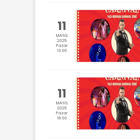
11
MAYıS
2025
Pazar
13:00
11
MAYıS
2025
Pazar
16:00