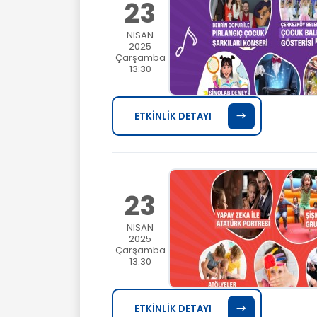
23
NISAN
2025
Çarşamba
13:30
ETKİNLİK DETAYI
23
NISAN
2025
Çarşamba
13:30
ETKİNLİK DETAYI