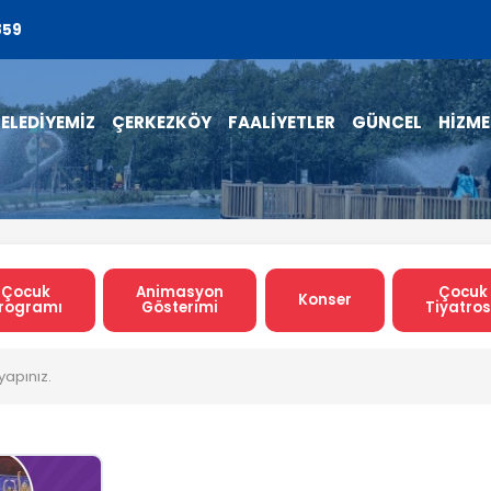
859
ELEDİYEMİZ
ÇERKEZKÖY
FAALİYETLER
GÜNCEL
HİZME
Çocuk
Animasyon
Çocuk
Konser
rogramı
Gösterimi
Tiyatro