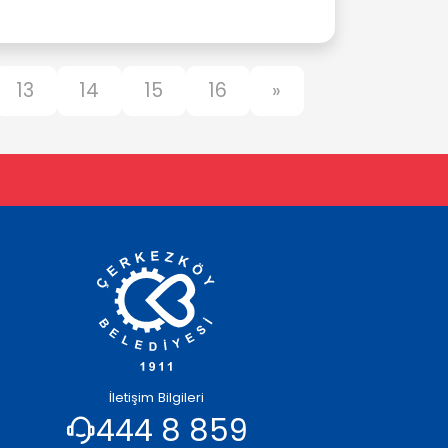
13
14
15
16
»
İletişim Bilgileri
444 8 859