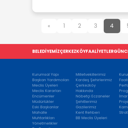
«
1
2
3
4
BELEDİYEMİZ
ÇERKEZKÖY
FAALİYETLER
GÜNC
Kurumsal Yapı
Milletvekillerimiz
Kuru
Başkan Yardımcıları
Kardeş Şehirlerimiz
Faal
Meclis Üyeleri
Çerkezköy
Per
Meclis Kararları
Hakkında
Prog
Encümenler
Nöbetçi Eczaneler
İmar
Müdürlükler
Şehitlerimiz
Proj
Eski Başkanlar
Gazilerimiz
Kamu
Mahalle
Kent Rehberi
Strat
Muhtarlıkları
BB Meclis Üyeleri
Yönetmelikler