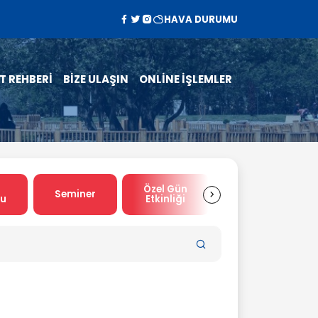
HAVA DURUMU
T REHBERİ
BİZE ULAŞIN
ONLİNE İŞLEMLER
Özel Gün
Spor
Seminer
su
Etkinliği
Etkinliği