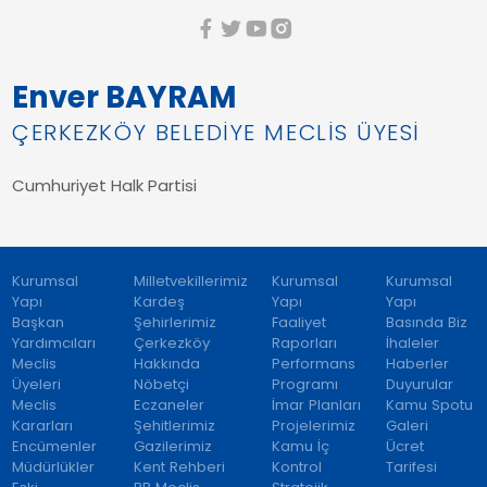
Enver BAYRAM
ÇERKEZKÖY BELEDİYE MECLİS ÜYESİ
Cumhuriyet Halk Partisi
Kurumsal
Milletvekillerimiz
Kurumsal
Kurumsal
Yapı
Kardeş
Yapı
Yapı
Başkan
Şehirlerimiz
Faaliyet
Basında Biz
Yardımcıları
Çerkezköy
Raporları
İhaleler
Meclis
Hakkında
Performans
Haberler
Üyeleri
Nöbetçi
Programı
Duyurular
Meclis
Eczaneler
İmar Planları
Kamu Spotu
Kararları
Şehitlerimiz
Projelerimiz
Galeri
Encümenler
Gazilerimiz
Kamu İç
Ücret
Müdürlükler
Kent Rehberi
Kontrol
Tarifesi