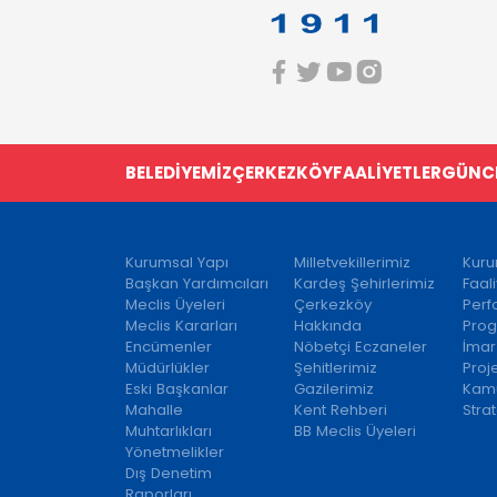
BELEDİYEMİZ
ÇERKEZKÖY
FAALİYETLER
GÜNC
Kurumsal Yapı
Milletvekillerimiz
Kuru
Başkan Yardımcıları
Kardeş Şehirlerimiz
Faal
Meclis Üyeleri
Çerkezköy
Per
Meclis Kararları
Hakkında
Prog
Encümenler
Nöbetçi Eczaneler
İmar
Müdürlükler
Şehitlerimiz
Proj
Eski Başkanlar
Gazilerimiz
Kamu
Mahalle
Kent Rehberi
Strat
Muhtarlıkları
BB Meclis Üyeleri
Yönetmelikler
Dış Denetim
Raporları