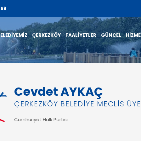
859
ELEDİYEMİZ
ÇERKEZKÖY
FAALİYETLER
GÜNCEL
HİZME
Cevdet AYKAÇ
ÇERKEZKÖY BELEDİYE MECLİS ÜYE
Cumhuriyet Halk Partisi