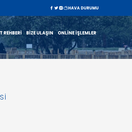
HAVA DURUMU
T REHBERİ
BİZE ULAŞIN
ONLİNE İŞLEMLER
Sİ