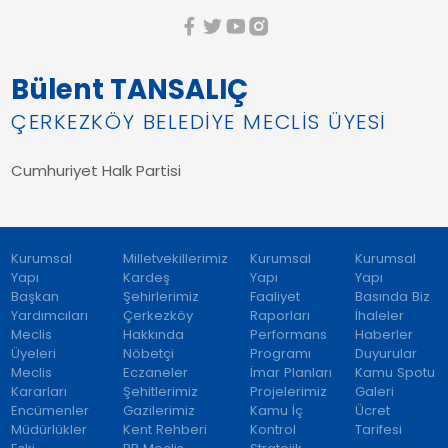
Bülent TANSALIÇ
ÇERKEZKÖY BELEDİYE MECLİS ÜYESİ
Cumhuriyet Halk Partisi
Kurumsal
Milletvekillerimiz
Kurumsal
Kurumsal
Yapı
Kardeş
Yapı
Yapı
Başkan
Şehirlerimiz
Faaliyet
Basında Biz
Yardımcıları
Çerkezköy
Raporları
İhaleler
Meclis
Hakkında
Performans
Haberler
Üyeleri
Nöbetçi
Programı
Duyurular
Meclis
Eczaneler
İmar Planları
Kamu Spotu
Kararları
Şehitlerimiz
Projelerimiz
Galeri
Encümenler
Gazilerimiz
Kamu İç
Ücret
Müdürlükler
Kent Rehberi
Kontrol
Tarifesi