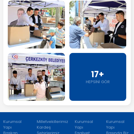
17+
HEPSİNİ GÖR
Kurumsal
Milletvekillerimiz
Kurumsal
Kurumsal
Yapı
Kardeş
Yapı
Yapı
Başkan
Şehirlerimiz
Faaliyet
Basında Biz