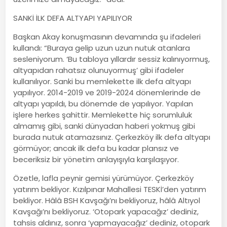
SANKİ İLK DEFA ALTYAPI YAPILIYOR
Başkan Akay konuşmasının devamında şu ifadeleri
kullandı: “Buraya gelip uzun uzun nutuk atanlara
sesleniyorum. ‘Bu tabloya yıllardır sessiz kalınıyormuş,
altyapıdan rahatsız olunuyormuş’ gibi ifadeler
kullanılıyor. Sanki bu memlekette ilk defa altyapı
yapılıyor. 2014-2019 ve 2019-2024 dönemlerinde de
altyapı yapıldı, bu dönemde de yapılıyor. Yapılan
işlere herkes şahittir. Memlekette hiç sorumluluk
almamış gibi, sanki dünyadan haberi yokmuş gibi
burada nutuk atamazsınız. Çerkezköy ilk defa altyapı
görmüyor; ancak ilk defa bu kadar plansız ve
beceriksiz bir yönetim anlayışıyla karşılaşıyor.
Özetle, lafla peynir gemisi yürümüyor. Çerkezköy
yatırım bekliyor. Kızılpınar Mahallesi TESKİ’den yatırım
bekliyor. Hâlâ BSH Kavşağı’nı bekliyoruz, hâlâ Altıyol
Kavşağı’nı bekliyoruz. ‘Otopark yapacağız’ dediniz,
tahsis aldınız, sonra ‘yapmayacağız’ dediniz, otopark