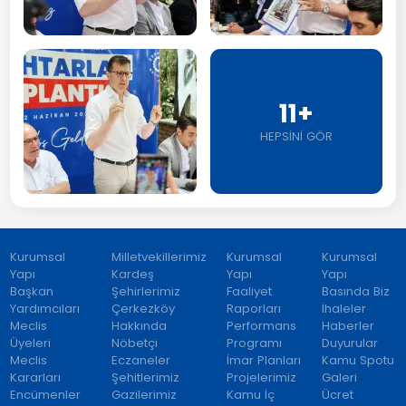
11+
HEPSİNİ GÖR
Kurumsal
Milletvekillerimiz
Kurumsal
Kurumsal
Yapı
Kardeş
Yapı
Yapı
Başkan
Şehirlerimiz
Faaliyet
Basında Biz
Yardımcıları
Çerkezköy
Raporları
İhaleler
Meclis
Hakkında
Performans
Haberler
Üyeleri
Nöbetçi
Programı
Duyurular
Meclis
Eczaneler
İmar Planları
Kamu Spotu
Kararları
Şehitlerimiz
Projelerimiz
Galeri
Encümenler
Gazilerimiz
Kamu İç
Ücret