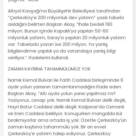
Altıyol Kavşağı’na Büyükşehir Belediyesi tarafından
“Çerkezköy’e 200 milyonluk dev yatırım” yazılı tabela
asıldığını belirten Başkan Akay, “İhale bedeli 190
milyon. Bunun içinde Kapaklı’ya yapılan 50-60
milyonluk yatırım, Saray’a yapılan 20 milyonluk yatırım
var. Tabelada yazan ise 200 milyon. Ya yanlış
bilgilendirme yapıldı ya da vatandaşa yanlış bilgi
veriliyor.” ifadelerini kullandı.
ZAMAN KAYBINA TAHAMMÜLÜMÜZ YOK
Namık Kemal Bulvarı ile Fatih Caddesi birleşiminde 6
aydır yolun yarısının tamamlanmadığını ifade eden
Başkan Akay, “Altı ayda yolun yarısı yapılmaz mı?
Yazıyoruz, cevap yok. Namık Kemal Bulvarı delik deşik,
Hayri Batur Caddesi delik deşik. Kızılpınar’da Osmanlı
ve Eren Caddesi bekliyor. Konuşurken mangalda kül
bırakmıyorlar ama ortada iş yok. Özetle Çerkezköy’ün
zaman kaybına tahammülü yok. Bir an evvel
Çerkezköy’e yatırım talep ediyoruz. Çerkezköy