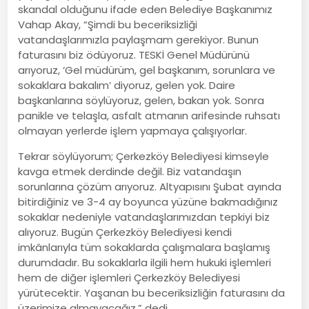
skandal olduğunu ifade eden Belediye Başkanımız
Vahap Akay, “Şimdi bu beceriksizliği
vatandaşlarımızla paylaşmam gerekiyor. Bunun
faturasını biz ödüyoruz. TESKİ Genel Müdürünü
arıyoruz, ‘Gel müdürüm, gel başkanım, sorunlara ve
sokaklara bakalım’ diyoruz, gelen yok. Daire
başkanlarına söylüyoruz, gelen, bakan yok. Sonra
panikle ve telaşla, asfalt atmanın arifesinde ruhsatı
olmayan yerlerde işlem yapmaya çalışıyorlar.
Tekrar söylüyorum; Çerkezköy Belediyesi kimseyle
kavga etmek derdinde değil. Biz vatandaşın
sorunlarına çözüm arıyoruz. Altyapısını Şubat ayında
bitirdiğiniz ve 3-4 ay boyunca yüzüne bakmadığınız
sokaklar nedeniyle vatandaşlarımızdan tepkiyi biz
alıyoruz. Bugün Çerkezköy Belediyesi kendi
imkânlarıyla tüm sokaklarda çalışmalara başlamış
durumdadır. Bu sokaklarla ilgili hem hukuki işlemleri
hem de diğer işlemleri Çerkezköy Belediyesi
yürütecektir. Yaşanan bu beceriksizliğin faturasını da
üzerimize almayacağız.” dedi.