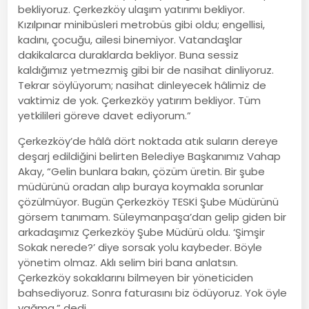
bekliyoruz. Çerkezköy ulaşım yatırımı bekliyor.
Kızılpınar minibüsleri metrobüs gibi oldu; engellisi,
kadını, çocuğu, ailesi binemiyor. Vatandaşlar
dakikalarca duraklarda bekliyor. Buna sessiz
kaldığımız yetmezmiş gibi bir de nasihat dinliyoruz.
Tekrar söylüyorum; nasihat dinleyecek hâlimiz de
vaktimiz de yok. Çerkezköy yatırım bekliyor. Tüm
yetkilileri göreve davet ediyorum.”
Çerkezköy’de hâlâ dört noktada atık suların dereye
deşarj edildiğini belirten Belediye Başkanımız Vahap
Akay, “Gelin bunlara bakın, çözüm üretin. Bir şube
müdürünü oradan alıp buraya koymakla sorunlar
çözülmüyor. Bugün Çerkezköy TESKİ Şube Müdürünü
görsem tanımam. Süleymanpaşa’dan gelip giden bir
arkadaşımız Çerkezköy Şube Müdürü oldu. ‘Şimşir
Sokak nerede?’ diye sorsak yolu kaybeder. Böyle
yönetim olmaz. Aklı selim biri bana anlatsın.
Çerkezköy sokaklarını bilmeyen bir yöneticiden
bahsediyoruz. Sonra faturasını biz ödüyoruz. Yok öyle
yağma.” dedi.