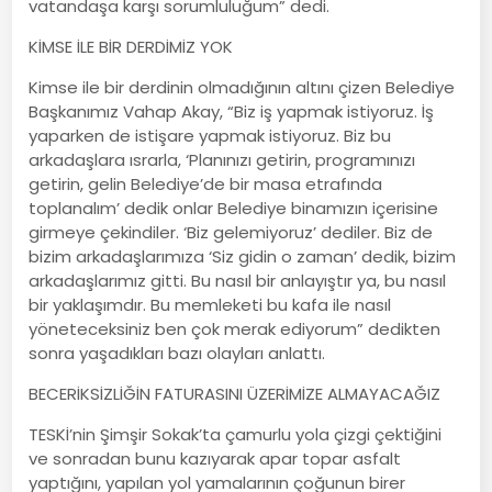
vatandaşa karşı sorumluluğum” dedi.
KİMSE İLE BİR DERDİMİZ YOK
Kimse ile bir derdinin olmadığının altını çizen Belediye
Başkanımız Vahap Akay, “Biz iş yapmak istiyoruz. İş
yaparken de istişare yapmak istiyoruz. Biz bu
arkadaşlara ısrarla, ‘Planınızı getirin, programınızı
getirin, gelin Belediye’de bir masa etrafında
toplanalım’ dedik onlar Belediye binamızın içerisine
girmeye çekindiler. ‘Biz gelemiyoruz’ dediler. Biz de
bizim arkadaşlarımıza ‘Siz gidin o zaman’ dedik, bizim
arkadaşlarımız gitti. Bu nasıl bir anlayıştır ya, bu nasıl
bir yaklaşımdır. Bu memleketi bu kafa ile nasıl
yöneteceksiniz ben çok merak ediyorum” dedikten
sonra yaşadıkları bazı olayları anlattı.
BECERİKSİZLİĞİN FATURASINI ÜZERİMİZE ALMAYACAĞIZ
TESKİ’nin Şimşir Sokak’ta çamurlu yola çizgi çektiğini
ve sonradan bunu kazıyarak apar topar asfalt
yaptığını, yapılan yol yamalarının çoğunun birer