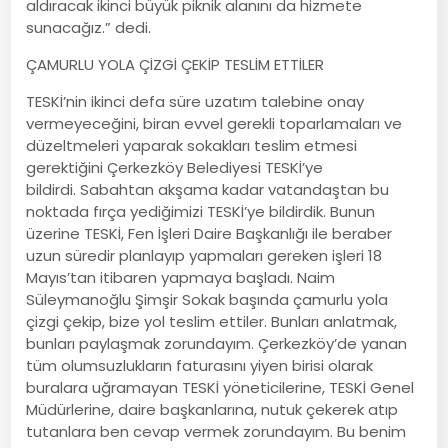
aldıracak ikinci büyük piknik alanını da hizmete
sunacağız.” dedi.
ÇAMURLU YOLA ÇİZGİ ÇEKİP TESLİM ETTİLER
TESKİ’nin ikinci defa süre uzatım talebine onay
vermeyeceğini, biran evvel gerekli toparlamaları ve
düzeltmeleri yaparak sokakları teslim etmesi
gerektiğini Çerkezköy Belediyesi TESKİ’ye
bildirdi. Sabahtan akşama kadar vatandaştan bu
noktada fırça yediğimizi TESKİ’ye bildirdik. Bunun
üzerine TESKİ, Fen İşleri Daire Başkanlığı ile beraber
uzun süredir planlayıp yapmaları gereken işleri 18
Mayıs’tan itibaren yapmaya başladı. Naim
Süleymanoğlu Şimşir Sokak başında çamurlu yola
çizgi çekip, bize yol teslim ettiler. Bunları anlatmak,
bunları paylaşmak zorundayım. Çerkezköy’de yanan
tüm olumsuzlukların faturasını yiyen birisi olarak
buralara uğramayan TESKİ yöneticilerine, TESKİ Genel
Müdürlerine, daire başkanlarına, nutuk çekerek atıp
tutanlara ben cevap vermek zorundayım. Bu benim