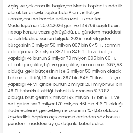
Açılış ve yoklama ile başlayan Meclis toplantısında ilk
olarak bir önceki toplantıda Plan ve Bütçe
Komisyonu’na havale edilen Mali Hizmetler
Müdürlüğü’nün 20.04.2026 gün ve 148709 sayılı Kesin
Hesap konulu yazısı görüşüldü. Bu gündem maddesi
ile ilgili Meclise verilen bilgide 2025 mali yılı gider
bütçesinin 3 milyar 50 milyon 887 bin 845 TL tahmin
edildiğini ve 13 milyon 887 bin 845 TL ilave bütçe
yapıldığı ve bunun 2 milyar 70 milyon 895 bin 68 TL
olarak gerçekleştiği ve gerçekleşme oranının %67,58
olduğu, gelir bütçesinin ise 3 milyar 50 milyon olarak
tahmin edildiği, 13 milyon 887 bin 845 TL ilave bütçe
yapıldığı ve yıl içinde bunun 2 milyar 261 milyon851 bin
48 TL tahakkuk ettiği, tahakkuk oranının %73.82
olduğu, brüt gelirin 2 milyar 192 milyon 117 bin 8 TL ve
net gelirin ise 2 milyar 170 milyon 461 bin 416 TL olduğu
ifade edilerek gerçekleşme oranının %71,55 olduğu
kaydedildi. Yapılan açıklamanın ardından söz konusu
gündem maddesi oy çokluğu ile kabul edildi.