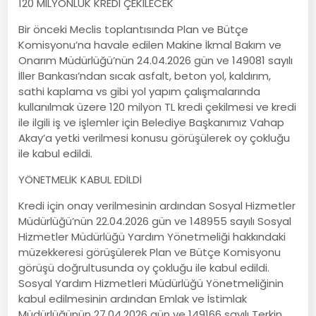
120 MİLYONLUK KREDİ ÇEKİLECEK
Bir önceki Meclis toplantısında Plan ve Bütçe
Komisyonu’na havale edilen Makine İkmal Bakım ve
Onarım Müdürlüğü’nün 24.04.2026 gün ve 149081 sayılı
İller Bankası’ndan sıcak asfalt, beton yol, kaldırım,
sathi kaplama vs gibi yol yapım çalışmalarında
kullanılmak üzere 120 milyon TL kredi çekilmesi ve kredi
ile ilgili iş ve işlemler için Belediye Başkanımız Vahap
Akay’a yetki verilmesi konusu görüşülerek oy çokluğu
ile kabul edildi.
YÖNETMELİK KABUL EDİLDİ
Kredi için onay verilmesinin ardından Sosyal Hizmetler
Müdürlüğü’nün 22.04.2026 gün ve 148955 sayılı Sosyal
Hizmetler Müdürlüğü Yardım Yönetmeliği hakkındaki
müzekkeresi görüşülerek Plan ve Bütçe Komisyonu
görüşü doğrultusunda oy çokluğu ile kabul edildi.
Sosyal Yardım Hizmetleri Müdürlüğü Yönetmeliğinin
kabul edilmesinin ardından Emlak ve İstimlak
Müdürlüğünün 27.04.2026 gün ve 149166 sayılı Terkin