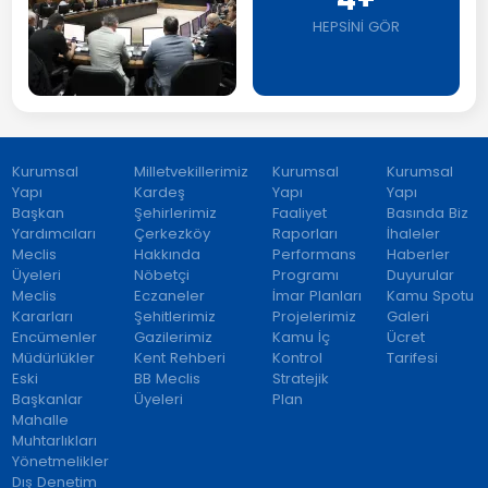
HEPSİNİ GÖR
Kurumsal
Milletvekillerimiz
Kurumsal
Kurumsal
Yapı
Kardeş
Yapı
Yapı
Başkan
Şehirlerimiz
Faaliyet
Basında Biz
Yardımcıları
Çerkezköy
Raporları
İhaleler
Meclis
Hakkında
Performans
Haberler
Üyeleri
Nöbetçi
Programı
Duyurular
Meclis
Eczaneler
İmar Planları
Kamu Spotu
Kararları
Şehitlerimiz
Projelerimiz
Galeri
Encümenler
Gazilerimiz
Kamu İç
Ücret
Müdürlükler
Kent Rehberi
Kontrol
Tarifesi
Eski
BB Meclis
Stratejik
Başkanlar
Üyeleri
Plan
Mahalle
Muhtarlıkları
Yönetmelikler
Dış Denetim