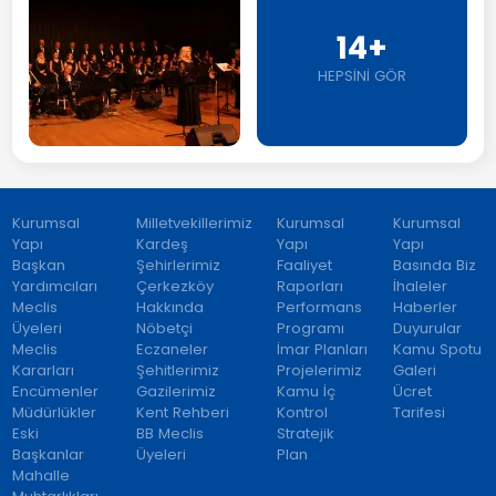
14+
HEPSİNİ GÖR
Kurumsal
Milletvekillerimiz
Kurumsal
Kurumsal
Yapı
Kardeş
Yapı
Yapı
Başkan
Şehirlerimiz
Faaliyet
Basında Biz
Yardımcıları
Çerkezköy
Raporları
İhaleler
Meclis
Hakkında
Performans
Haberler
Üyeleri
Nöbetçi
Programı
Duyurular
Meclis
Eczaneler
İmar Planları
Kamu Spotu
Kararları
Şehitlerimiz
Projelerimiz
Galeri
Encümenler
Gazilerimiz
Kamu İç
Ücret
Müdürlükler
Kent Rehberi
Kontrol
Tarifesi
Eski
BB Meclis
Stratejik
Başkanlar
Üyeleri
Plan
Mahalle