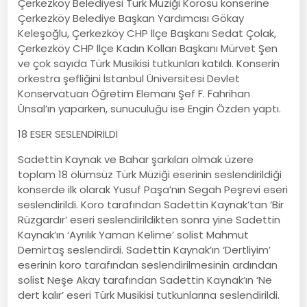
Çerkezköy Belediyesi Türk Müziği Korosu konserine
Çerkezköy Belediye Başkan Yardımcısı Gökay
Keleşoğlu, Çerkezköy CHP İlçe Başkanı Sedat Çolak,
Çerkezköy CHP İlçe Kadın Kolları Başkanı Mürvet Şen
ve çok sayıda Türk Musikisi tutkunları katıldı. Konserin
orkestra şefliğini İstanbul Üniversitesi Devlet
Konservatuarı Öğretim Elemanı Şef F. Fahrihan
Ünsal’ın yaparken, sunuculuğu ise Engin Özden yaptı.
18 ESER SESLENDİRİLDİ
Sadettin Kaynak ve Bahar şarkıları olmak üzere
toplam 18 ölümsüz Türk Müziği eserinin seslendirildiği
konserde ilk olarak Yusuf Paşa’nın Segah Peşrevi eseri
seslendirildi. Koro tarafından Sadettin Kaynak’tan ‘Bir
Rüzgardır’ eseri seslendirildikten sonra yine Sadettin
Kaynak’ın ‘Ayrılık Yaman Kelime’ solist Mahmut
Demirtaş seslendirdi. Sadettin Kaynak’ın ‘Dertliyim’
eserinin koro tarafından seslendirilmesinin ardından
solist Neşe Akay tarafından Sadettin Kaynak’ın ‘Ne
dert kalır’ eseri Türk Musikisi tutkunlarına seslendirildi.