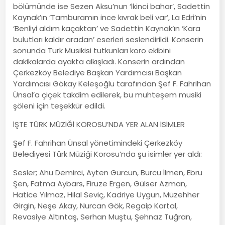
bölümünde ise Sezen Aksu’nun ‘İkinci bahar’, Sadettin
Kaynak’ın ‘Tamburamın ince kıvrak beli var’, La Edri’nin
‘Benliyi aldım kaçaktan’ ve Sadettin Kaynak’ın ‘Kara
bulutları kaldır aradan’ eserleri seslendirildi. Konserin
sonunda Türk Musikisi tutkunları koro ekibini
dakikalarda ayakta alkışladı. Konserin ardından
Çerkezköy Belediye Başkan Yardımcısı Başkan
Yardımcısı Gökay Keleşoğlu tarafından Şef F. Fahrihan
Ünsal’a çiçek takdim edilerek, bu muhteşem musiki
şöleni için teşekkür edildi.
İŞTE TÜRK MÜZİĞİ KOROSU’NDA YER ALAN İSİMLER
Şef F. Fahrihan Ünsal yönetimindeki Çerkezköy
Belediyesi Türk Müziği Korosu’nda şu isimler yer aldı:
Sesler; Ahu Demirci, Ayten Gürcün, Burcu İlmen, Ebru
Şen, Fatma Aybars, Firuze Ergen, Gülser Azman,
Hatice Yılmaz, Hilal Seviç, Kadriye Uygun, Müzehher
Girgin, Neşe Akay, Nurcan Gök, Regaip Kartal,
Revasiye Altıntaş, Serhan Muştu, Şehnaz Tuğran,