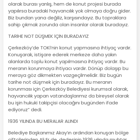
olarak burası yanlış, hem de konut projesi burada
yapılırsa buradaki hayvancılık yok olmaya doğru gider.
Biz bundan yana değiliz, karşısındayız. Bu topraklara
sahip çıkmak zorunda olan insanlar olarak buradayız.
TARİHE NOT DÜŞMEK İÇİN BURADAYIZ
Çerkezköy’de TOKİ’nin konut yapmasına ihtiyaç vardır.
Konuşarak, istişare ederek merkeze daha yakın
alanlarda toplu konut yapılmasına ihtiyaç vardır. Bu
meranın korunmaya ihtiyacı vardır. Dönüp dolaşıp bu
meraya göz dikmekten vazgeçilmelidir. Biz bugün
tarihe not düşmek için buradayız. Bu meranın
korunması için Çerkezköy Belediyesi kurumsal olarak,
hayvancılık yapan vatandaşlarımız da bireysel olarak
bu işin hukuki takipçisi olacağını bugünden ifade
ediyoruz” dedi.
1936 YILINDA BU MERALAR ALINDI
Belediye Başkanımız Akay’ın ardından konuşan bölge
çiftçilerinden Ali Er de, dedesinin 1936 yılında muhtar