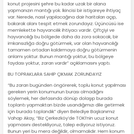
konut projesini şehre bu kadar uzak bir alana
yapmanızın mantığı yok. İkincisi bir istişareye ihtiyaç
var. Nerede, nasıl yapılacağına dair haritaları açıp,
bakarak alanı tespit etmek zorundayız. Üçüncüsü ise
memlekette hayvancılık ihtiyacı vardır. Çiftçiyi ve
hayvancılığı bu bölgede daha da zora sokacak, bir
imkansızlığa doğru götürmek, var olan hayvancılığı
tamamen ortadan kaldırmaya doğru götürmenin
anlamı yoktur. Bunun mantığı yoktur, bu bölgeye
faydası yoktur, zararı vardır” açıklamasını yaptı.
BU TOPRAKLARA SAHİP ÇIKMAK ZORUNDAYIZ
“Bu zararı bugünden öngörerek, toplu konut yapılması
gereken yerin konumunun burası olmadığını
söylemek, her defasında dönüp dolaşıp burada
toplantı yapmaktan bizde usandığımızı dile getirmek
için burada toplandık” diyen Belediye Başkanımız
Vahap Akay, “Biz Çerkezköy’de TOKİ’nin ucuz konut
yapmasını destekliyoruz, talep ediyoruz istiyoruz.
Bunun yeri bu mera değildir, olmamalıdır. Hem konum