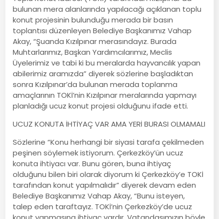
bulunan mera alanlarında yapılacağı açıklanan toplu
konut projesinin bulunduğu merada bir basın
toplantısı düzenleyen Belediye Başkanımız Vahap
Akay, “Şuanda Kızılpınar merasındayız. Burada
Muhtarlarımız, Başkan Yardımcılarımız, Meclis
Üyelerimiz ve tabi ki bu meralarda hayvancılık yapan
abilerimiz aramızda” diyerek sözlerine başladıktan
sonra Kızılpınar’da bulunan merada toplanma
amaçlarının TOKİ’nin Kızılpınar meralarında yapmayı
planladığı ucuz konut projesi olduğunu ifade etti.
UCUZ KONUTA İHTİYAÇ VAR AMA YERİ BURASI OLMAMALI
Sözlerine “Konu herhangi bir siyasi tarafa çekilmeden
peşinen söylemek istiyorum. Çerkezköy’ün ucuz
konuta ihtiyacı var. Bunu gören, buna ihtiyaç
olduğunu bilen biri olarak diyorum ki Çerkezköy’e TOKİ
tarafından konut yapılmalıdır” diyerek devam eden
Belediye Başkanımız Vahap Akay, “Bunu isteyen,
talep eden taraftayız. TOKİ’nin Çerkezköy’de ucuz
konut yapmasına ihtiyaç vardır. Vatandaşımızın böyle