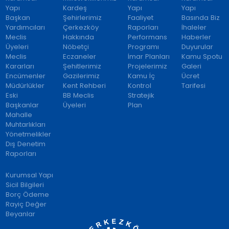
Yapı
Kardeş
Yapı
Yapı
Başkan
Şehirlerimiz
Faaliyet
Basında Biz
Yardımcıları
Çerkezköy
Raporları
İhaleler
Meclis
Hakkında
Performans
Haberler
Üyeleri
Nöbetçi
Programı
Duyurular
Meclis
Eczaneler
İmar Planları
Kamu Spotu
Kararları
Şehitlerimiz
Projelerimiz
Galeri
Encümenler
Gazilerimiz
Kamu İç
Ücret
Müdürlükler
Kent Rehberi
Kontrol
Tarifesi
Eski
BB Meclis
Stratejik
Başkanlar
Üyeleri
Plan
Mahalle
Muhtarlıkları
Yönetmelikler
Dış Denetim
Raporları
Kurumsal Yapı
Sicil Bilgileri
Borç Ödeme
Rayiç Değer
Beyanlar