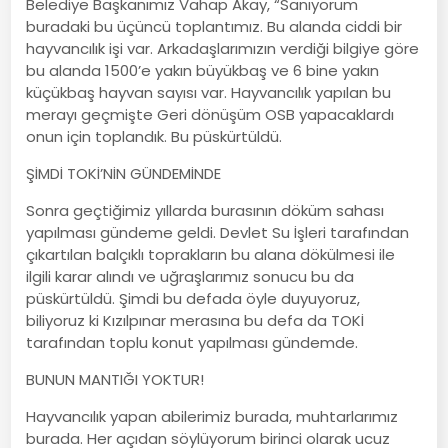
Belediye Başkanımız Vahap Akay, “Sanıyorum
buradaki bu üçüncü toplantımız. Bu alanda ciddi bir
hayvancılık işi var. Arkadaşlarımızın verdiği bilgiye göre
bu alanda 1500’e yakın büyükbaş ve 6 bine yakın
küçükbaş hayvan sayısı var. Hayvancılık yapılan bu
merayı geçmişte Geri dönüşüm OSB yapacaklardı
onun için toplandık. Bu püskürtüldü.
ŞİMDİ TOKİ’NİN GÜNDEMİNDE
Sonra geçtiğimiz yıllarda burasının döküm sahası
yapılması gündeme geldi. Devlet Su İşleri tarafından
çıkartılan balçıklı toprakların bu alana dökülmesi ile
ilgili karar alındı ve uğraşlarımız sonucu bu da
püskürtüldü. Şimdi bu defada öyle duyuyoruz,
biliyoruz ki Kızılpınar merasına bu defa da TOKİ
tarafından toplu konut yapılması gündemde.
BUNUN MANTIĞI YOKTUR!
Hayvancılık yapan abilerimiz burada, muhtarlarımız
burada. Her açıdan söylüyorum birinci olarak ucuz