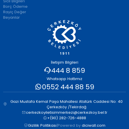
Sicil Bilgileri
Borç Ödeme
Rayiç Değer
Beyanlar
İletişim Bilgileri
444 8 859
Whatsapp Hattımız
0552 444 88 59
Gazi Mustafa Kemal Paşa Mahallesi Atatürk Caddesi No: 40
Çerkezköy /Tekirdağ
cerkezkoyiletisimmerkezi@cerkezkoy.bel.tr
+(90) 282-726-4888
Gizlilik Politikası
|
Powered by
diciwall.com