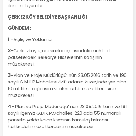
ilanen duyurulur.
ÇERKEZKÖY BELEDİYE BAŞKANLIĞI
GÜNDEM :
1
-Açılış ve Yoklama
2-
Çerkezköy ilçesi sınırları içerisindeki muhtelif
parsellerdeki Belediye Hisselerinin satışının
müzakeresi.
3-
Plan ve Proje Müdürlüğü’ nün 23.05.2016 tarih ve 190
sayılı G.M.K.P.Mahallesi 440 adanın kuzeyinde yer alan
10 mt.lik sokağa isim verilmesi hk. müzekkeresinin
müzakeresi
4-
Plan ve Proje Müdürlüğü’ nün 23.05.2016 tarih ve 191
sayılı İlçemiz G.M.K.P.Mahallesi 220 ada 55 numaralı
parselin yolda kalan kısmının kamulaştırılması
hakkındaki müzekkeresinin müzakeresi