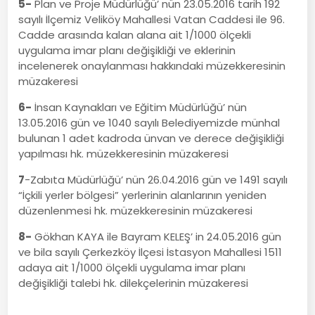
5-
Plan ve Proje Müdürlüğü’ nün 23.05.2016 tarih 192
sayılı İlçemiz Veliköy Mahallesi Vatan Caddesi ile 96.
Cadde arasında kalan alana ait 1/1000 ölçekli
uygulama imar planı değişikliği ve eklerinin
incelenerek onaylanması hakkındaki müzekkeresinin
müzakeresi
6-
İnsan Kaynakları ve Eğitim Müdürlüğü’ nün
13.05.2016 gün ve 1040 sayılı Belediyemizde münhal
bulunan 1 adet kadroda ünvan ve derece değişikliği
yapılması hk. müzekkeresinin müzakeresi
7
-Zabıta Müdürlüğü’ nün 26.04.2016 gün ve 1491 sayılı
“İçkili yerler bölgesi” yerlerinin alanlarının yeniden
düzenlenmesi hk. müzekkeresinin müzakeresi
8-
Gökhan KAYA ile Bayram KELEŞ’ in 24.05.2016 gün
ve bila sayılı Çerkezköy İlçesi İstasyon Mahallesi 1511
adaya ait 1/1000 ölçekli uygulama imar planı
değişikliği talebi hk. dilekçelerinin müzakeresi