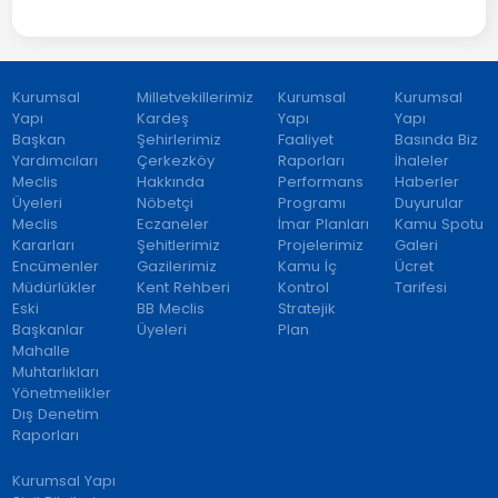
Kurumsal
Milletvekillerimiz
Kurumsal
Kurumsal
Yapı
Kardeş
Yapı
Yapı
Başkan
Şehirlerimiz
Faaliyet
Basında Biz
Yardımcıları
Çerkezköy
Raporları
İhaleler
Meclis
Hakkında
Performans
Haberler
Üyeleri
Nöbetçi
Programı
Duyurular
Meclis
Eczaneler
İmar Planları
Kamu Spotu
Kararları
Şehitlerimiz
Projelerimiz
Galeri
Encümenler
Gazilerimiz
Kamu İç
Ücret
Müdürlükler
Kent Rehberi
Kontrol
Tarifesi
Eski
BB Meclis
Stratejik
Başkanlar
Üyeleri
Plan
Mahalle
Muhtarlıkları
Yönetmelikler
Dış Denetim
Raporları
Kurumsal Yapı