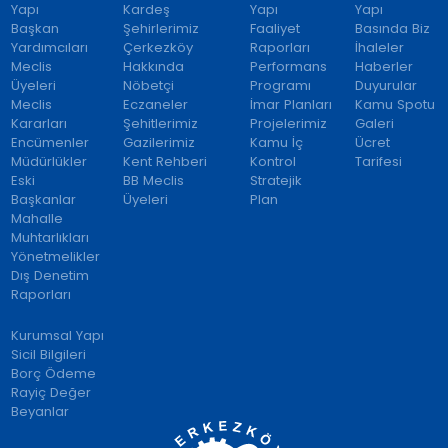
Yapı
Kardeş
Yapı
Yapı
Başkan
Şehirlerimiz
Faaliyet
Basında Biz
Yardımcıları
Çerkezköy
Raporları
İhaleler
Meclis
Hakkında
Performans
Haberler
Üyeleri
Nöbetçi
Programı
Duyurular
Meclis
Eczaneler
İmar Planları
Kamu Spotu
Kararları
Şehitlerimiz
Projelerimiz
Galeri
Encümenler
Gazilerimiz
Kamu İç
Ücret
Müdürlükler
Kent Rehberi
Kontrol
Tarifesi
Eski
BB Meclis
Stratejik
Başkanlar
Üyeleri
Plan
Mahalle
Muhtarlıkları
Yönetmelikler
Dış Denetim
Raporları
Kurumsal Yapı
Sicil Bilgileri
Borç Ödeme
Rayiç Değer
Beyanlar