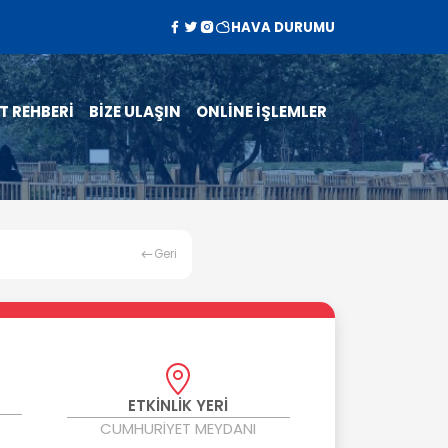
HAVA DURUMU
T REHBERİ
BİZE ULAŞIN
ONLİNE İŞLEMLER
Geri
ETKİNLİK YERİ
CUMHURİYET MEYDANI