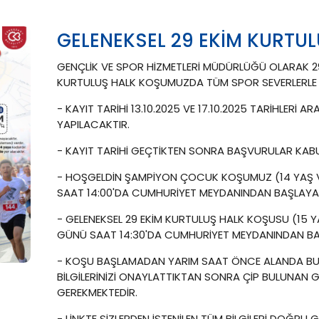
GELENEKSEL 29 EKİM KURTU
GENÇLİK VE SPOR HİZMETLERİ MÜDÜRLÜĞÜ OLARAK 2
KURTULUŞ HALK KOŞUMUZDA TÜM SPOR SEVERLERLE
- KAYIT TARİHİ 13.10.2025 VE 17.10.2025 TARİHLERİ
YAPILACAKTIR.
- KAYIT TARİHİ GEÇTİKTEN SONRA BAŞVURULAR KABU
- HOŞGELDİN ŞAMPİYON ÇOCUK KOŞUMUZ (14 YAŞ V
SAAT 14:00'DA CUMHURİYET MEYDANINDAN BAŞLAYA
- GELENEKSEL 29 EKİM KURTULUŞ HALK KOŞUSU (15 Y
GÜNÜ SAAT 14:30'DA CUMHURİYET MEYDANINDAN B
- KOŞU BAŞLAMADAN YARIM SAAT ÖNCE ALANDA BU
BİLGİLERİNİZİ ONAYLATTIKTAN SONRA ÇİP BULUNAN
GEREKMEKTEDİR.
- LİNKTE SİZLERDEN İSTENİLEN TÜM BİLGİLERİ DOĞRU 