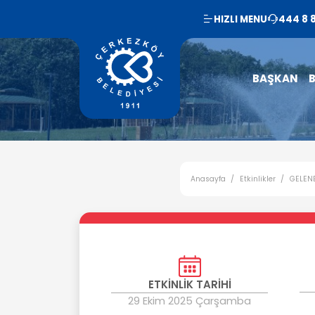
HIZLI MENU
444 8 
BAŞKAN
B
Anasayfa
Etkinlikler
GELENE
ETKİNLİK TARİHİ
29 Ekim 2025 Çarşamba