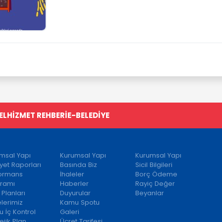
EL
HİZMET REHBERİ
E-BELEDİYE
msal Yapı
Kurumsal Yapı
Kurumsal Yapı
iyet Raporları
Basında Biz
Sicil Bilgileri
formans
İhaleler
Borç Ödeme
ramı
Haberler
Rayiç Değer
 Planları
Duyurular
Beyanlar
elerimiz
Kamu Spotu
 İç Kontrol
Galeri
ejik Plan
Ücret Tarifesi