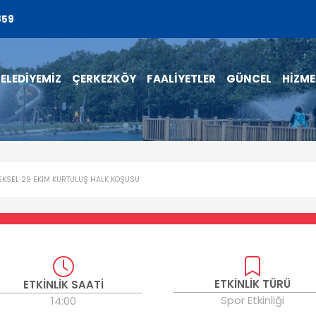
859
ELEDİYEMİZ
ÇERKEZKÖY
FAALİYETLER
GÜNCEL
HİZME
KSEL 29 EKİM KURTULUŞ HALK KOŞUSU
ETKİNLİK TÜRÜ
ETKİNLİK SAATİ
Spor Etkinliği
14:00