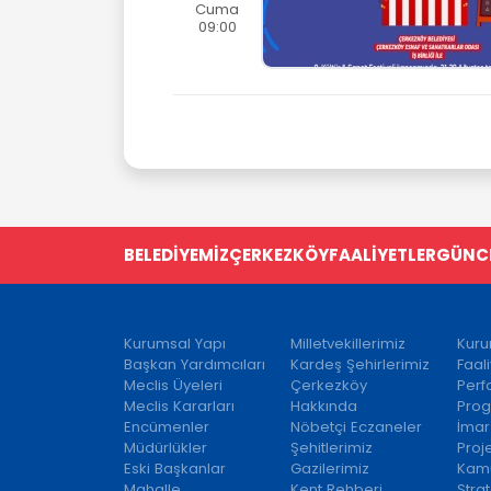
Cuma
09:00
BELEDİYEMİZ
ÇERKEZKÖY
FAALİYETLER
GÜNC
Kurumsal Yapı
Milletvekillerimiz
Kuru
Başkan Yardımcıları
Kardeş Şehirlerimiz
Faal
Meclis Üyeleri
Çerkezköy
Per
Meclis Kararları
Hakkında
Prog
Encümenler
Nöbetçi Eczaneler
İmar
Müdürlükler
Şehitlerimiz
Proj
Eski Başkanlar
Gazilerimiz
Kamu
Mahalle
Kent Rehberi
Strat