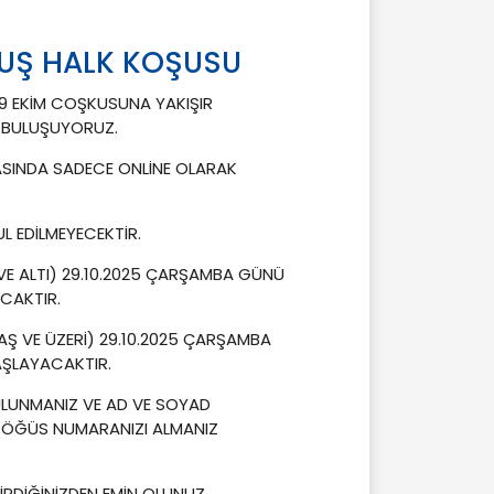
LUŞ HALK KOŞUSU
9 EKİM COŞKUSUNA YAKIŞIR
 BULUŞUYORUZ.
 ARASINDA SADECE ONLİNE OLARAK
L EDİLMEYECEKTİR.
E ALTI) 29.10.2025 ÇARŞAMBA GÜNÜ
CAKTIR.
AŞ VE ÜZERİ) 29.10.2025 ÇARŞAMBA
AŞLAYACAKTIR.
LUNMANIZ VE AD VE SOYAD
 GÖĞÜS NUMARANIZI ALMANIZ
GİRDİĞİNİZDEN EMİN OLUNUZ.