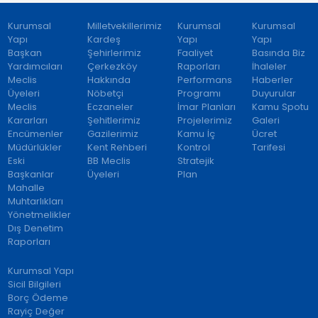
Kurumsal
Milletvekillerimiz
Kurumsal
Kurumsal
Yapı
Kardeş
Yapı
Yapı
Başkan
Şehirlerimiz
Faaliyet
Basında Biz
Yardımcıları
Çerkezköy
Raporları
İhaleler
Meclis
Hakkında
Performans
Haberler
Üyeleri
Nöbetçi
Programı
Duyurular
Meclis
Eczaneler
İmar Planları
Kamu Spotu
Kararları
Şehitlerimiz
Projelerimiz
Galeri
Encümenler
Gazilerimiz
Kamu İç
Ücret
Müdürlükler
Kent Rehberi
Kontrol
Tarifesi
Eski
BB Meclis
Stratejik
Başkanlar
Üyeleri
Plan
Mahalle
Muhtarlıkları
Yönetmelikler
Dış Denetim
Raporları
Kurumsal Yapı
Sicil Bilgileri
Borç Ödeme
Rayiç Değer