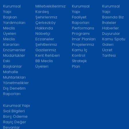
Kurumsal
Milletvekillerimiz
Kurumsal
Kurumsal
Yapı
Kardeş
Yapı
Yapı
Başkan
Şehirlerimiz
Faaliyet
Basında Biz
Yardımcıları
Çerkezköy
Raporları
İhaleler
Meclis
Hakkında
Performans
Haberler
Üyeleri
Nöbetçi
Programı
Duyurular
Meclis
Eczaneler
İmar Planları
Kamu Spotu
Kararları
Şehitlerimiz
Projelerimiz
Galeri
Encümenler
Gazilerimiz
Kamu İç
Ücret
Müdürlükler
Kent Rehberi
Kontrol
Tarifesi
Eski
BB Meclis
Stratejik
Başkanlar
Üyeleri
Plan
Mahalle
Muhtarlıkları
Yönetmelikler
Dış Denetim
Raporları
Kurumsal Yapı
Sicil Bilgileri
Borç Ödeme
Rayiç Değer
Beyanlar