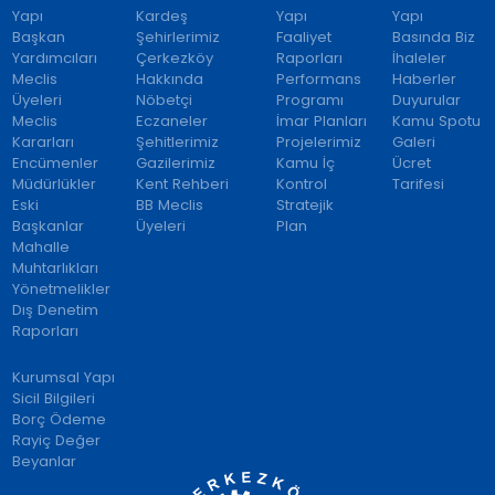
Yapı
Kardeş
Yapı
Yapı
Başkan
Şehirlerimiz
Faaliyet
Basında Biz
Yardımcıları
Çerkezköy
Raporları
İhaleler
Meclis
Hakkında
Performans
Haberler
Üyeleri
Nöbetçi
Programı
Duyurular
Meclis
Eczaneler
İmar Planları
Kamu Spotu
Kararları
Şehitlerimiz
Projelerimiz
Galeri
Encümenler
Gazilerimiz
Kamu İç
Ücret
Müdürlükler
Kent Rehberi
Kontrol
Tarifesi
Eski
BB Meclis
Stratejik
Başkanlar
Üyeleri
Plan
Mahalle
Muhtarlıkları
Yönetmelikler
Dış Denetim
Raporları
Kurumsal Yapı
Sicil Bilgileri
Borç Ödeme
Rayiç Değer
Beyanlar